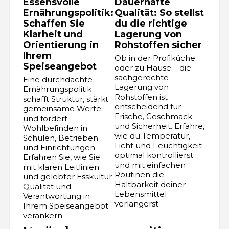
Essensvolle
Dauerhafte
Ernährungspolitik:
Qualität: So stellst
Schaffen Sie
du die richtige
Klarheit und
Lagerung von
Orientierung in
Rohstoffen sicher
Ihrem
Ob in der Profiküche
Speiseangebot
oder zu Hause – die
sachgerechte
Eine durchdachte
Lagerung von
Ernährungspolitik
Rohstoffen ist
schafft Struktur, stärkt
entscheidend für
gemeinsame Werte
Frische, Geschmack
und fördert
und Sicherheit. Erfahre,
Wohlbefinden in
wie du Temperatur,
Schulen, Betrieben
Licht und Feuchtigkeit
und Einrichtungen.
optimal kontrollierst
Erfahren Sie, wie Sie
und mit einfachen
mit klaren Leitlinien
Routinen die
und gelebter Esskultur
Haltbarkeit deiner
Qualität und
Lebensmittel
Verantwortung in
verlängerst.
Ihrem Speiseangebot
verankern.