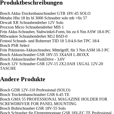
Produktbeschreibungen
Bosch Akku-Trockenbauschrauber GTB 18V-45 SOLO
Metabo Hbs 18 ltx bl 3000 Schrauber solo mb +fix 57
Dewalt XR Schraubendreher 12V Solo
Proxxon Micro Schraubendreher MIS 1
Fein Akku-Schrauber, Stabwinkel-Form, bis zu 6 Nm ASW 18-6 PC
Milwaukee Schraubendreher M12 BSD-0
Festool Schraub- und Bohrerset TID 18 5.0/4.0-Set TPC 18/4
Bosch PSR Select
Fein Präzisions-Akkuschrauber, Mittelgriff, für 3 Nm ASM 18-3 PC
Bosch Akkuschrauber GSR 18V-55 3X4AH L-BOXX
Bosch Akkuschrauber PushDrive - 3,6V
Bosch 12V Schrauber GSR 12V-15 2X2.0AH 1XGAL 12V-20
TASCHE
Andere Produkte
Bosch GDR 12V-110 Professional (SOLO)
Bosch Trockenbauschrauber GSR 6-45 TE
Bosch GMA 55 PROFESSIONAL MAGAZINE HOLDER FOR
SCREWDRIVER FOR PANEL MOUNTING
Bosch Bohrschrauber GSR 18V-55 Solo
Bosch Schrauber für Elementmontage GSR 18V-EC TE Professional