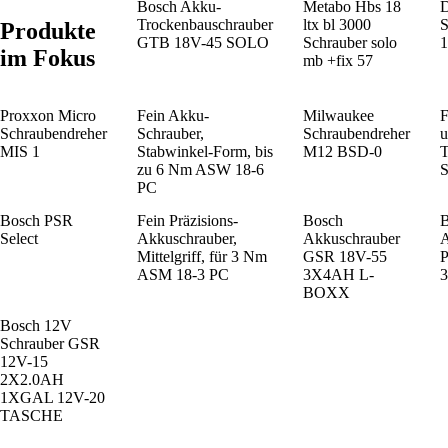
Bosch Akku-
Metabo Hbs 18
Trockenbauschrauber
ltx bl 3000
S
Produkte
GTB 18V-45 SOLO
Schrauber solo
1
im Fokus
mb +fix 57
Proxxon Micro
Fein Akku-
Milwaukee
F
Schraubendreher
Schrauber,
Schraubendreher
u
MIS 1
Stabwinkel-Form, bis
M12 BSD-0
T
zu 6 Nm ASW 18-6
S
PC
Bosch PSR
Fein Präzisions-
Bosch
B
Select
Akkuschrauber,
Akkuschrauber
A
Mittelgriff, für 3 Nm
GSR 18V-55
P
ASM 18-3 PC
3X4AH L-
3
BOXX
Bosch 12V
Schrauber GSR
12V-15
2X2.0AH
1XGAL 12V-20
TASCHE