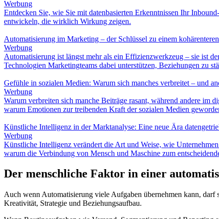
Werbung
Entdecken Sie, wie Sie mit datenbasierten Erkenntnissen Ihr Inbound
entwickeln, die wirklich Wirkung zeigen.
Automatisierung im Marketing – der Schlüssel zu einem kohärentere
Werbung
Automatisierung ist längst mehr als ein Effizienzwerkzeug – sie ist d
Technologien Marketingteams dabei unterstützen, Beziehungen zu st
Gefühle in sozialen Medien: Warum sich manches verbreitet – und an
Werbung
Warum verbreiten sich manche Beiträge rasant, während andere im di
warum Emotionen zur treibenden Kraft der sozialen Medien geworden
Künstliche Intelligenz in der Marktanalyse: Eine neue Ära datengetr
Werbung
Künstliche Intelligenz verändert die Art und Weise, wie Unternehme
warum die Verbindung von Mensch und Maschine zum entscheidenden
Der menschliche Faktor in einer automatis
Auch wenn Automatisierung viele Aufgaben übernehmen kann, darf sie
Kreativität, Strategie und Beziehungsaufbau.