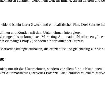
tisch ablaufen, bleibt mehr Zeit für Inhalte, die inspirieren und bege
idend ist ein klarer Zweck und ein realistischer Plan. Drei Schritte hel
dinnen und Kunden mit dem Unternehmen interagieren.
ierungen bis zu komplexen Marketing-Automation-Plattformen gibt es 
ein einmaliges Projekt, sondern ein fortlaufender Prozess.
Marketingstrategie aufbauen, die effizient ist und gleichzeitig zur Marke
se
– nicht nur für das Unternehmen, sondern vor allem für die Kundinne
ltet Automatisierung ihr volles Potenzial: als Schlüssel zu einem Mar