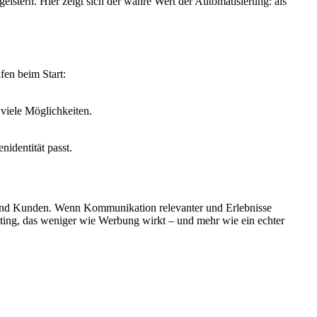
istern. Hier zeigt sich der wahre Wert der Automatisierung: als
fen beim Start:
viele Möglichkeiten.
nidentität passt.
n und Kunden. Wenn Kommunikation relevanter und Erlebnisse
keting, das weniger wie Werbung wirkt – und mehr wie ein echter