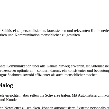
er Schlüssel zu personalisierten, konsistenten und relevanten Kundenerl
ärken und Kommunikation menschlicher zu gestalten.
vante Kommunikation über alle Kanäle hinweg erwarten, ist Automatisi
rozesse zu optimieren – sondern darum, ein konsistentes und bedeutungs
ingmaßnahmen sowohl effizienter als auch menschlicher machen.
ialog
iele erreichten, aber selten ins Schwarze trafen. Mit Automatisierung
 und Kunden.
lben Newsletter zu schicken, können automatisierte Systeme personalisi