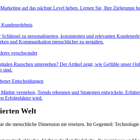
-Marketing auf das nächste Level heben. Lernen Sie, Ihre Zielgruppe b
n Kundenerlebnis
er Schlüssel zu personalisierten, konsistenten und relevanten Kundenerl
ärken und Kommunikation menschlicher zu gestalten.
deres verschwindet
gitalen Rauschen untergehen? Der Artikel zeigt, wie Gefühle unser Onl
 sind.
iebener Entscheidungen
n Märkte verstehen, Trends erkennen und Strategien entwickeln. Erfah
 Erfolgsfaktor wird.
ierten Welt
 die menschliche Dimension nie ersetzen. Im Gegenteil: Technologie 