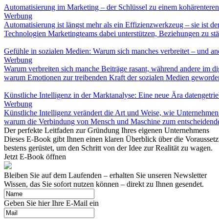
Automatisierung im Marketing – der Schlüssel zu einem kohärentere
Werbung
Automatisierung ist längst mehr als ein Effizienzwerkzeug – sie ist d
Technologien Marketingteams dabei unterstützen, Beziehungen zu st
Gefühle in sozialen Medien: Warum sich manches verbreitet – und an
Werbung
Warum verbreiten sich manche Beiträge rasant, während andere im di
warum Emotionen zur treibenden Kraft der sozialen Medien geworden
Künstliche Intelligenz in der Marktanalyse: Eine neue Ära datengetr
Werbung
Künstliche Intelligenz verändert die Art und Weise, wie Unternehme
warum die Verbindung von Mensch und Maschine zum entscheidenden
Der perfekte Leitfaden zur Gründung Ihres eigenen Unternehmens
Dieses E-Book gibt Ihnen einen klaren Überblick über die Vorausset
bestens gerüstet, um den Schritt von der Idee zur Realität zu wagen.
Jetzt E-Book öffnen
Bleiben Sie auf dem Laufenden – erhalten Sie unseren Newsletter
Wissen, das Sie sofort nutzen können – direkt zu Ihnen gesendet.
Geben Sie hier Ihre E-Mail ein