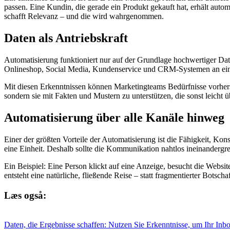
passen. Eine Kundin, die gerade ein Produkt gekauft hat, erhält aut
schafft Relevanz – und die wird wahrgenommen.
Daten als Antriebskraft
Automatisierung funktioniert nur auf der Grundlage hochwertiger Da
Onlineshop, Social Media, Kundenservice und CRM-Systemen an eine
Mit diesen Erkenntnissen können Marketingteams Bedürfnisse vorhersa
sondern sie mit Fakten und Mustern zu unterstützen, die sonst leicht
Automatisierung über alle Kanäle hinweg
Einer der größten Vorteile der Automatisierung ist die Fähigkeit, K
eine Einheit. Deshalb sollte die Kommunikation nahtlos ineinandergr
Ein Beispiel: Eine Person klickt auf eine Anzeige, besucht die Webs
entsteht eine natürliche, fließende Reise – statt fragmentierter Botscha
Læs også:
Daten, die Ergebnisse schaffen: Nutzen Sie Erkenntnisse, um Ihr Inb